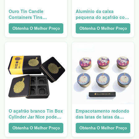
Ouro Tin Candle
Alumínio da caixa
Containers Tins
pequena do açafrão com
Waterproof de um preto
a janela que empacota
de 8 onças
ISO9001
Obtenha O Melhor Preço
Obtenha O Melhor Preço
O açafrão branco Tin Box
Empacotamento redondo
Cylinder Jar Nice pode
das latas de latas da
180 gramas de folha de
caixa do cartucho dos
Flandres redondo do
recipientes de
Obtenha O Melhor Preço
Obtenha O Melhor Preço
metal impresso
armazenamento do chá