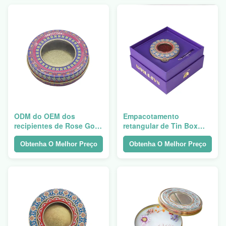
do metal
ODM do OEM dos
Empacotamento
recipientes de Rose Gold
retangular de Tin Box
Tin Metal Candle mini
Cosmetic Tin Containers
do açafrão
Obtenha O Melhor Preço
Obtenha O Melhor Preço