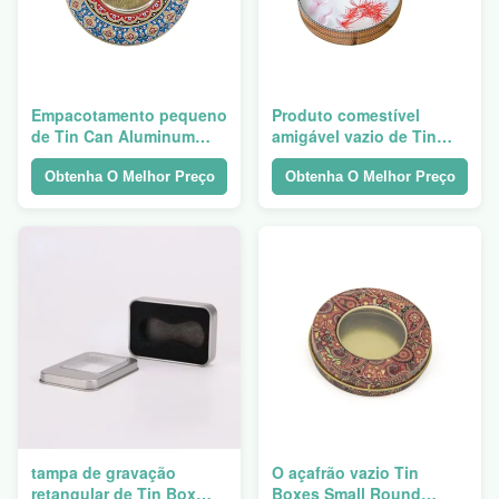
Empacotamento pequeno
Produto comestível
de Tin Can Aluminum
amigável vazio de Tin
With Window do metal da
Box Packaging Container
caixa de armazenamento
Food Eco da pimenta
Obtenha O Melhor Preço
Obtenha O Melhor Preço
do açafrão
tampa de gravação
O açafrão vazio Tin
retangular de Tin Box
Boxes Small Round