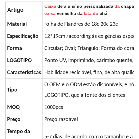
Caixa
de alumínio personalizada
da
chapa m
Artigo
caixa
vermelha da
lata do
chá
Material
folha de Flandres de 18c 20c 23c
Especificação
12*19cm /according às exigências específi
Forma
Circular; Oval; Triângulo; Forma do coraç
LOGOTIPO
Ponto UV, imprimindo, carimbo quente, g
Características
Habilidade reciclável, fina, de alta qualid
O OEM e o ODM estão disponíveis, e nós
Tipo
LOGOTIPO, que a fonte dos clientes
MOQ
1000pcs
Preço
Preço razoável
Tempo da
5-7 dias, de acordo com o tamanho e a o