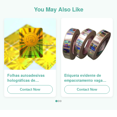
You May Also Like
Folhas autoadesivas
Etiqueta evidente de
holográficas de
empacotamento vaga
empacotamento
Logo Laser do
redondas imprimíveis da
Contact Now
holograma da calcadeira
Contact Now
etiqueta original do
da etiqueta da segurança
holograma
do holograma